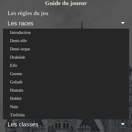
Guide du joueur
Les règles du jeu
Les races
Introduction
Demi-elfe
Demi-orque
Drakéide
Elfe
Gnome
Goliath
Humain
Hobbit
Nain
Tieffelin
Les classes