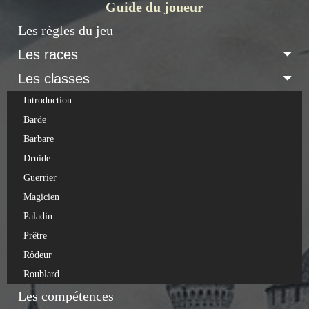
Guide du joueur
Les règles du jeu
Les races
Les classes
Introduction
Barde
Barbare
Druide
Guerrier
Magicien
Paladin
Prêtre
Rôdeur
Roublard
Les compétences